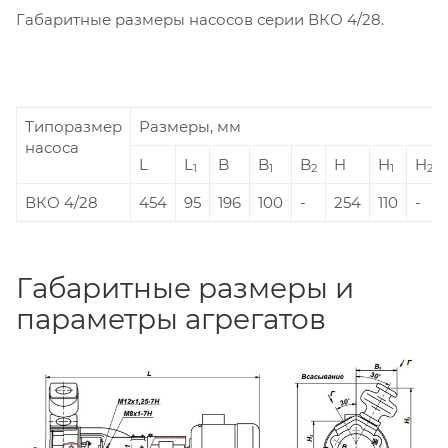
Габаритные размеры насосов серии ВКО 4/28.
Типоразмер
Размеры, мм
насоса
L
L
B
B
B
H
H
H
1
1
2
1
2
ВКО 4/28
454
95
196
100
-
254
110
-
Габаритные размеры и
параметры агрегатов