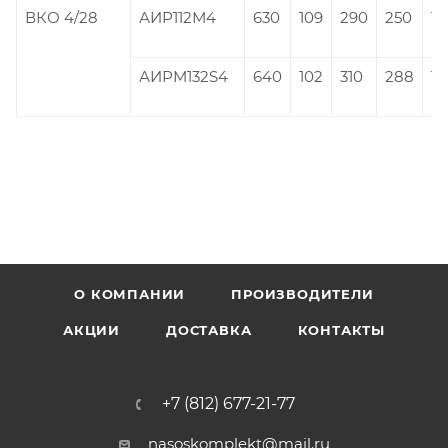
ВКО 4/28
АИР112М4
630
109
290
250
10
АИРМ132S4
640
102
310
288
10
О КОМПАНИИ
ПРОИЗВОДИТЕЛИ
АКЦИИ
ДОСТАВКА
КОНТАКТЫ
+7 (812) 677-21-77
nasoskomplekt@mail.ru