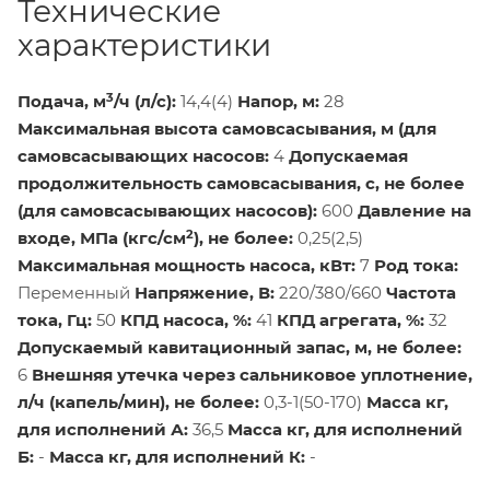
Технические
характеристики
3
Подача, м
/ч (л/с):
14,4(4)
Напор, м:
28
Максимальная высота самовсасывания, м (для
самовсасывающих насосов:
4
Допускаемая
продолжительность самовсасывания, с, не более
(для самовсасывающих насосов):
600
Давление на
2
входе, МПа (кгс/см
), не более:
0,25(2,5)
Максимальная мощность насоса, кВт:
7
Род тока:
Переменный
Напряжение, В:
220/380/660
Частота
тока, Гц:
50
КПД насоса, %:
41
КПД агрегата, %:
32
Допускаемый кавитационный запас, м, не более:
6
Внешняя утечка через сальниковое уплотнение,
л/ч (капель/мин), не более:
0,3-1(50-170)
Масса кг,
для исполнений А:
36,5
Масса кг, для исполнений
Б:
-
Масса кг, для исполнений К:
-