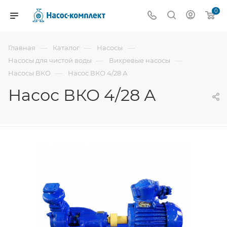
0
—
—
—
Главная
Каталог
Насосы
—
—
Насосы для чистой воды
Вихревые насосы
—
Насосы ВКО
Насос ВКО 4/28 А
Насос ВКО 4/28 А