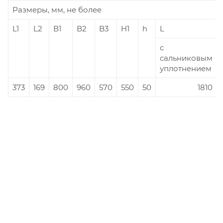
Размеры, мм, не более
L1
L2
В1
В2
B3
H1
h
L
с
сальниковым
уплотнением
373
169
800
960
570
550
50
1810