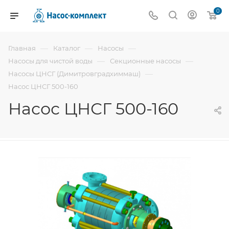
0
—
—
—
Главная
Каталог
Насосы
—
—
Насосы для чистой воды
Секционные насосы
—
Насосы ЦНСГ (Димитровградхиммаш)
Насос ЦНСГ 500-160
Насос ЦНСГ 500-160