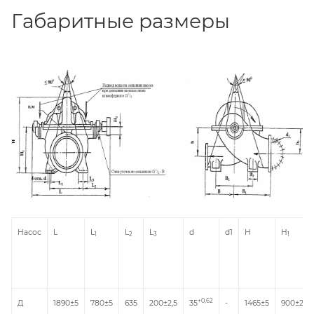
Габаритные размеры
Насос
L
L
L
L
d
d1
H
H
1
2
3
1
+0,62
Д
1890±5
780±5
635
200±2,5
35
-
1465±5
900±2