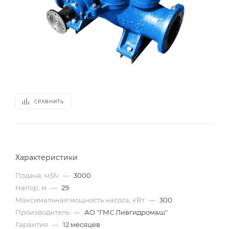
СРАВНИТЬ
Характеристики
Подача, м3/ч
—
3000
Напор, м
—
29
Максимальная мощность насоса, кВт
—
300
Производитель
—
АО "ГМС Ливгидромаш"
Гарантия
—
12 месяцев