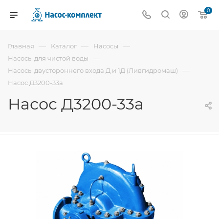
0
—
—
—
Главная
Каталог
Насосы
—
Насосы для чистой воды
—
Насосы двустороннего входа Д и 1Д (Ливгидромаш)
Насос Д3200-33а
Насос Д3200-33а