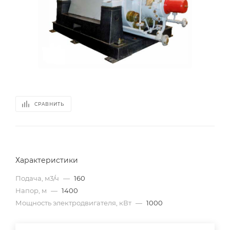
СРАВНИТЬ
Характеристики
Подача, м3/ч
—
160
Напор, м
—
1400
Мощность электродвигателя, кВт
—
1000