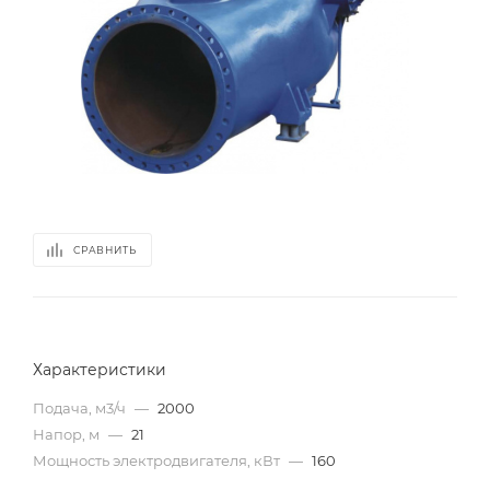
СРАВНИТЬ
Характеристики
Подача, м3/ч
—
2000
Напор, м
—
21
Мощность электродвигателя, кВт
—
160