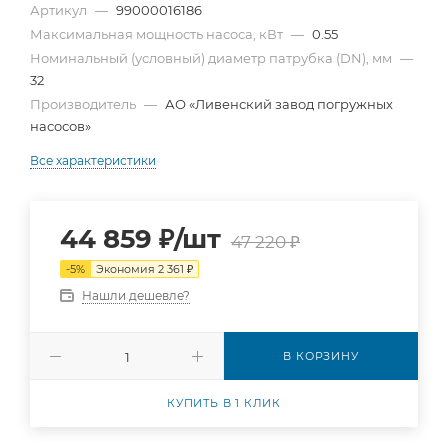
Артикул
—
99000016186
Максимальная мощность насоса, кВт
—
0.55
Номинальный (условный) диаметр патрубка (DN), мм
—
32
Производитель
—
АО «Ливенский завод погружных
насосов»
Все характеристики
44 859
₽
/шт
47 220
₽
-
5
%
Экономия
2 361
₽
Нашли дешевле?
В КОРЗИНУ
КУПИТЬ В 1 КЛИК