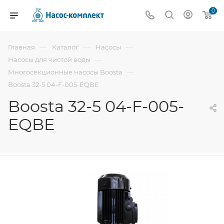
0
—
—
—
Главная
Каталог
Насосы
—
Насосы для чистой воды
—
Многосекционные насосы Boosta
Boosta 32-5 04-F-005-EQBE
Boosta 32-5 04-F-005-
EQBE