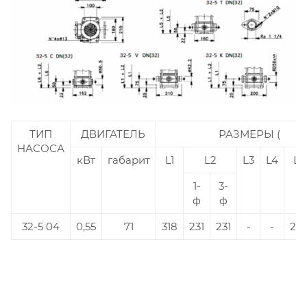
ТИП
ДВИГАТЕЛЬ
РАЗМЕРЫ (
НАСОСА
кВт
габарит
L1
L2
L3
L4
L5
1-
3-
ф
ф
32-5 04
0,55
71
318
231
231
-
-
29