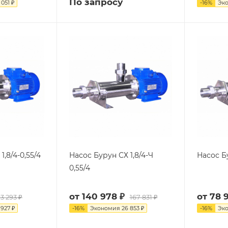
По запросу
 051 ₽
-
16
%
Эк
1,8/4-0,55/4
Насос Бурун СХ 1,8/4-Ч
Насос Бу
0,55/4
от
140 978 ₽
от
78 9
3 293 ₽
167 831 ₽
 927 ₽
-
16
%
Экономия
26 853 ₽
-
16
%
Эк