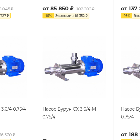
от
85 850 ₽
от
137 
2 045 ₽
102 202 ₽
 727 ₽
-
16
%
Экономия
16 352 ₽
-
16
%
Эк
3,6/4-0,75/4
Насос Бурун СХ 3,6/4-М
Насос Б
0,75/4
0,75/4
от
188
56 570 ₽