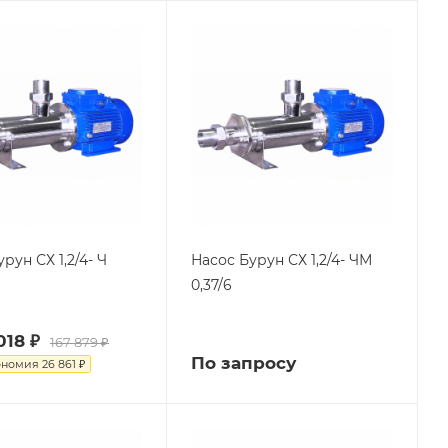
рун СХ 1,2/4- Ч
Насос Бурун СХ 1,2/4- ЧМ
0,37/6
018 ₽
167 879 ₽
По запросу
ономия
26 861 ₽