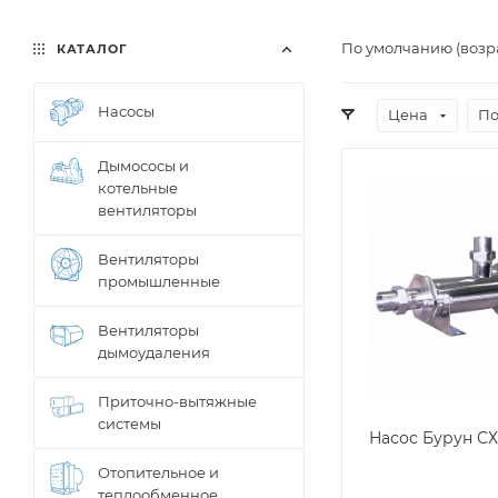
По умолчанию (возр
КАТАЛОГ
Насосы
Цена
По
Дымососы и
котельные
вентиляторы
Вентиляторы
промышленные
Вентиляторы
дымоудаления
Приточно-вытяжные
системы
Насос Бурун СХ 
Отопительное и
теплообменное