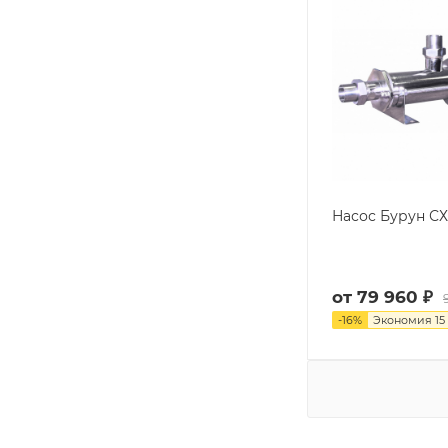
Насос Бурун СХ 
от
79 960 ₽
-
16
%
Экономия
15