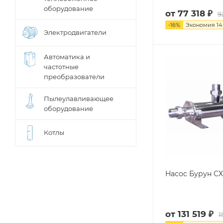
оборудование
от
77 318 ₽
9
-
16
%
Экономия
14
Электродвигатели
Автоматика и
частотные
преобразователи
Пылеулавливающее
оборудование
Котлы
Насос Бурун СХ 
от
131 519 ₽
1