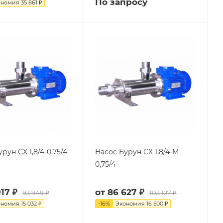
По запросу
ономия
35 861 ₽
рун СХ 1,8/4-0,75/4
Насос Бурун СХ 1,8/4-М
0,75/4
17 ₽
от
86 627 ₽
93 949 ₽
103 127 ₽
ономия
15 032 ₽
-
16
%
Экономия
16 500 ₽