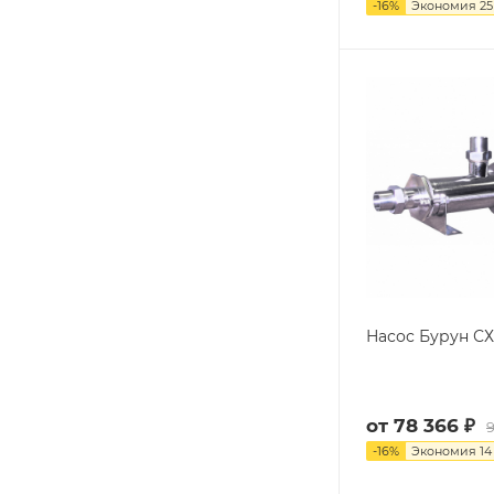
-
16
%
Экономия
25
Насос Бурун СХ 
от
78 366 ₽
9
-
16
%
Экономия
14