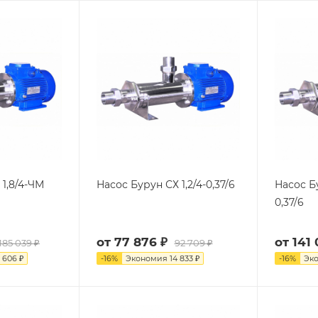
 1,8/4-ЧМ
Насос Бурун СХ 1,2/4-0,37/6
Насос Бу
0,37/6
от
77 876 ₽
от
141 
185 039 ₽
92 709 ₽
 606 ₽
-
16
%
Экономия
14 833 ₽
-
16
%
Эк