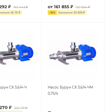
292 ₽
от
161 855 ₽
163 443 ₽
192 684 ₽
ономия
26 151 ₽
-
16
%
Экономия
30 829 ₽
урун СХ 3,6/4-Ч
Насос Бурун СХ 3,6/4-ЧМ
0,75/4
 270 ₽
224 131 ₽