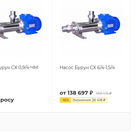
урун СХ 0,9/4-ЧМ
Насос Бурун СХ 6/4-1,5/4
от
138 697 ₽
165 115 ₽
просу
-
16
%
Экономия
26 418 ₽