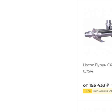
Насос Бурун СХ
0,75/4
от
155 433 ₽
-
16
%
Экономия
29