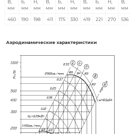
В,
b,
Н,
В,
b,
Н,
В,
b,
Н,
В,
мм
мм
мм
мм
мм
мм
мм
мм
мм
мм
460
190
198
411
175
330
419
221
270
536
Аэродинамические характеристики