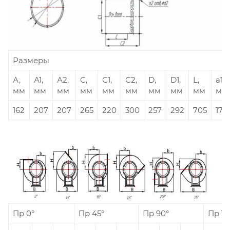
Размеры
А,
А1,
А2,
С,
С1,
С2,
D,
D1,
L,
а1,
мм
мм
мм
мм
мм
мм
мм
мм
мм
мм
162
207
207
265
220
300
257
292
705
175
Пр 0°
Пр 45°
Пр 90°
Пр 13