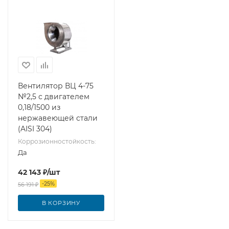
Вентилятор ВЦ 4-75
№2,5 с двигателем
0,18/1500 из
нержавеющей стали
(AISI 304)
Коррозионностойкость:
Да
42 143
₽
/шт
-
25
%
56 191
₽
В КОРЗИНУ