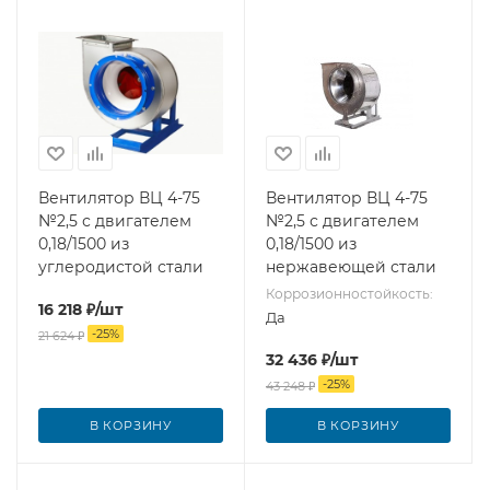
Вентилятор ВЦ 4-75
Вентилятор ВЦ 4-75
№2,5 с двигателем
№2,5 с двигателем
0,18/1500 из
0,18/1500 из
углеродистой стали
нержавеющей стали
Коррозионностойкость:
16 218
₽
/шт
Да
-
25
%
21 624
₽
32 436
₽
/шт
-
25
%
43 248
₽
В КОРЗИНУ
В КОРЗИНУ