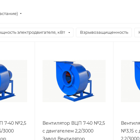
астание)
щность электродвигателя, кВт
Взрывозащищенность
П 7-40 №2,5
Вентилятор ВЦП 7-40 №2,5
Вентиля
5/3000
с двигателем 2,2/3000
№3,15 с
тор
Завод Вентилятор
2,2/300