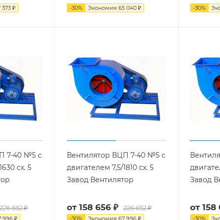
 373 ₽
-
30
%
Экономия
65 040 ₽
-
30
%
Эк
П 7-40 №5 с
Вентилятор ВЦП 7-40 №5 с
Вентиля
630 cх. 5
двигателем 7,5/1810 cх. 5
двигател
тор
Завод Вентилятор
Завод В
от
158 656 ₽
от
158 
226 652 ₽
226 652 ₽
7 996 ₽
-
30
%
Экономия
67 996 ₽
-
30
%
Эк