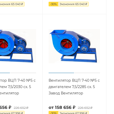
ономия
65 040 ₽
-
30
%
Экономия
65 040 ₽
тор ВЦП 7-40 №5 с
Вентилятор ВЦП 7-40 №5 с
ем 7,5/2030 cх. 5
двигателем 7,5/2285 cх. 5
ентилятор
Завод Вентилятор
656 ₽
от
158 656 ₽
226 652 ₽
226 652 ₽
ономия
67 996 ₽
-
30
%
Экономия
67 996 ₽