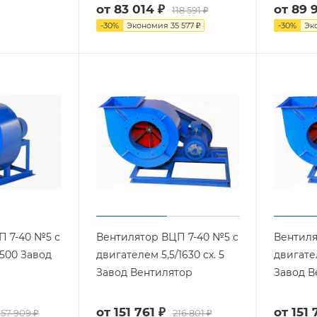
от
83 014 ₽
от
89 
118 591 ₽
-
30
%
Экономия
35 577 ₽
-
30
%
Эк
П 7-40 №5 с
Вентилятор ВЦП 7-40 №5 с
Вентиля
1500 Завод
двигателем 5,5/1630 cх. 5
двигател
Завод Вентилятор
Завод В
от
151 761 ₽
от
151 
157 909 ₽
216 801 ₽