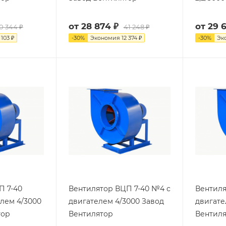
от
28 874 ₽
от
29 
0 344 ₽
41 248 ₽
 103 ₽
-
30
%
Экономия
12 374 ₽
-
30
%
Эк
П 7-40
Вентилятор ВЦП 7-40 №4 с
Вентиля
елем 4/3000
двигателем 4/3000 Завод
двигате
тор
Вентилятор
Вентил