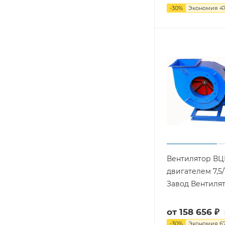
-
30
%
Экономия
47
Вентилятор ВЦ
двигателем 7,5/1
Завод Вентиля
от
158 656 ₽
-
30
%
Экономия
6