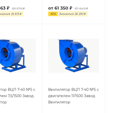
763 ₽
от
61 350 ₽
85 376 ₽
87 643 ₽
ономия
25 613 ₽
-
30
%
Экономия
26 293 ₽
тор ВЦП 7-40 №5 с
Вентилятор ВЦП 7-40 №5 с
лем 7,5/1500 Завод
двигателем 11/1500 Завод
ятор
Вентилятор