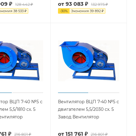
909 ₽
от
93 083 ₽
128 442 ₽
132 975 ₽
ономия
38 533 ₽
-
30
%
Экономия
39 892 ₽
тор ВЦП 7-40 №5 с
Вентилятор ВЦП 7-40 №5 с
ем 5,5/1810 cх. 5
двигателем 5,5/2030 cх. 5
ентилятор
Завод Вентилятор
761 ₽
от
151 761 ₽
216 801 ₽
216 801 ₽