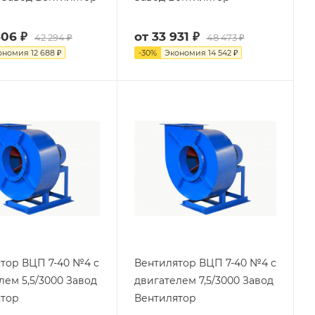
606 ₽
от
33 931 ₽
42 294 ₽
48 473 ₽
ономия
12 688 ₽
-
30
%
Экономия
14 542 ₽
тор ВЦП 7-40 №4 с
Вентилятор ВЦП 7-40 №4 с
лем 5,5/3000 Завод
двигателем 7,5/3000 Завод
ятор
Вентилятор