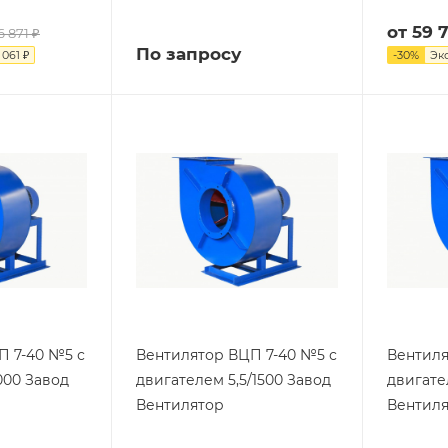
от
59 
6 871 ₽
По запросу
 061 ₽
-
30
%
Эк
П 7-40 №5 с
Вентилятор ВЦП 7-40 №5 с
Вентиля
000 Завод
двигателем 5,5/1500 Завод
двигате
Вентилятор
Вентил