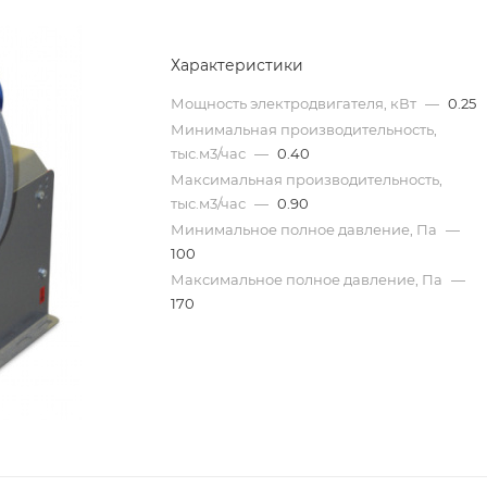
Характеристики
Мощность электродвигателя, кВт
—
0.25
Минимальная производительность,
тыс.м3/час
—
0.40
Максимальная производительность,
тыс.м3/час
—
0.90
Минимальное полное давление, Па
—
100
Максимальное полное давление, Па
—
170