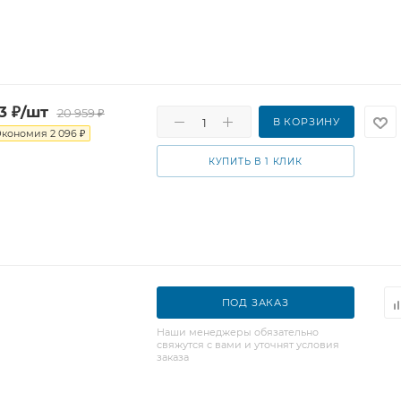
3
₽
/шт
20 959
₽
В КОРЗИНУ
Экономия
2 096
₽
КУПИТЬ В 1 КЛИК
ПОД ЗАКАЗ
Наши менеджеры обязательно
свяжутся с вами и уточнят условия
заказа