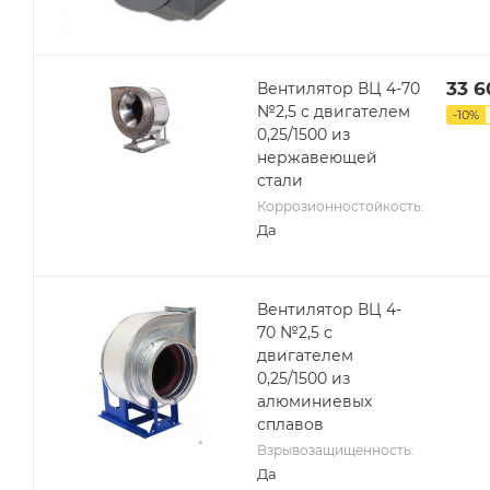
33 6
Вентилятор ВЦ 4-70
№2,5 с двигателем
-
10
%
0,25/1500 из
нержавеющей
стали
Коррозионностойкость:
Да
Вентилятор ВЦ 4-
70 №2,5 с
двигателем
0,25/1500 из
алюминиевых
сплавов
Взрывозащищенность:
Да