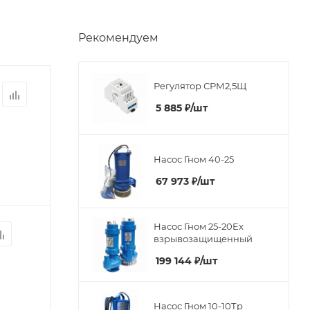
Рекомендуем
Регулятор СРМ2,5Щ
5 885
₽
/шт
Насос Гном 40-25
67 973
₽
/шт
Насос Гном 25-20Ex
взрывозащищенный
199 144
₽
/шт
Насос Гном 10-10Тр