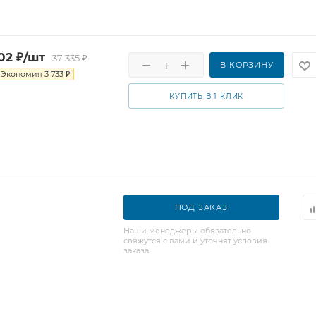
02
₽
/шт
37 335
₽
В КОРЗИНУ
Экономия
3 733
₽
КУПИТЬ В 1 КЛИК
ПОД ЗАКАЗ
Наши менеджеры обязательно
свяжутся с вами и уточнят условия
заказа