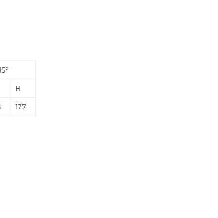
15°
Н
8
177