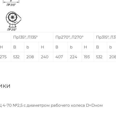
Пр135°, Л135°
Пр270°, Л270°
Пр315°, Л3
Н
В
b
Н
В
b
Н
В
b
275
532
208
240
407
224
193
532
20
ики
Ц 4-70 №2,5 с диаметром рабочего колеса D=Dном