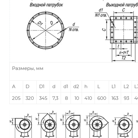
Размеры, мм
А
D
D1
d
d1
d2
h
L
L1
L2
L
205
320
345
7,3
8
10
410
600
163
93
4