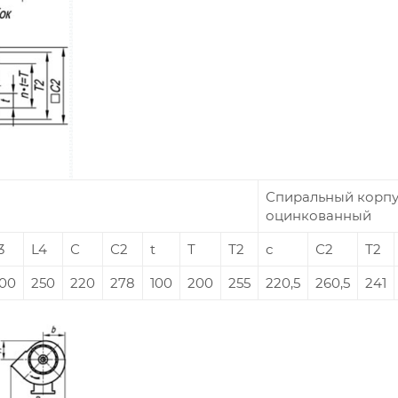
Спиральный корпу
оцинкованный
3
L4
С
С2
t
Т
Т2
с
С2
Т2
00
250
220
278
100
200
255
220,5
260,5
241