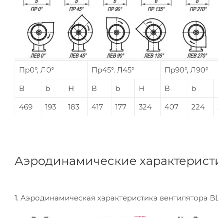
Пр0°, Л0°
Пр45°, Л45°
Пр90°, Л90°
B
b
Н
В
b
Н
В
b
469
193
183
417
177
324
407
224
Аэродинамические характерист
1. Аэродинамическая характеристика вентилятора В