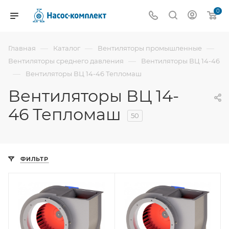
0
—
—
—
Главная
Каталог
Вентиляторы промышленные
—
Вентиляторы среднего давления
Вентиляторы ВЦ 14-46
—
Вентиляторы ВЦ 14-46 Тепломаш
Вентиляторы ВЦ 14-
46 Тепломаш
50
ФИЛЬТР