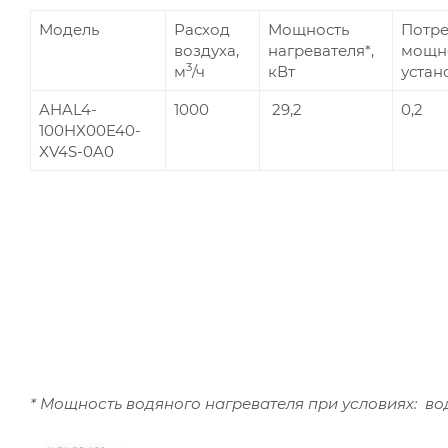
Модель
Расход
Мощность
Потр
воздуха,
нагревателя*,
мощн
3
м
/ч
кВт
устан
AHAL4-
1000
29,2
0,2
100HX00E40-
XV4S-0A0
* Мощность водяного нагревателя при условиях: вод