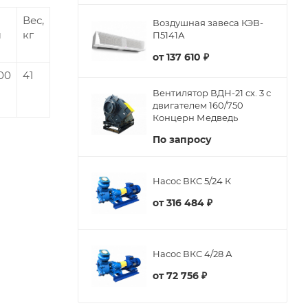
Вес,
Воздушная завеса КЭВ-
м
кг
П5141А
от
137 610 ₽
00
41
Вентилятор ВДН-21 сх. 3 с
двигателем 160/750
Концерн Медведь
По запросу
Насос ВКС 5/24 К
от
316 484 ₽
Насос ВКС 4/28 А
от
72 756 ₽