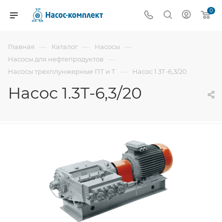
0
—
—
—
Главная
Каталог
Насосы
—
Насосы для нефтепродуктов
—
Насосы трехплунжерные ПТ и Т
Насос 1.3Т-6,3/20
Насос 1.3Т-6,3/20