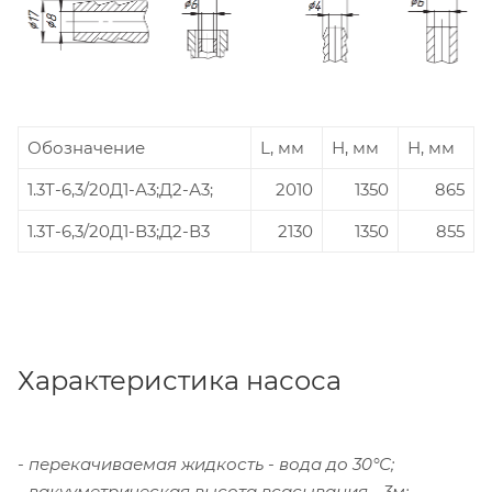
Обозначение
L, мм
Н, мм
Н, мм
1.3Т-6,3/20Д1-А3;Д2-А3;
2010
1350
865
1.3Т-6,3/20Д1-В3;Д2-В3
2130
1350
855
Характеристика насоса
- перекачиваемая жидкость - вода до 30°С;
- вакууметрическая высота всасывания - 3м;