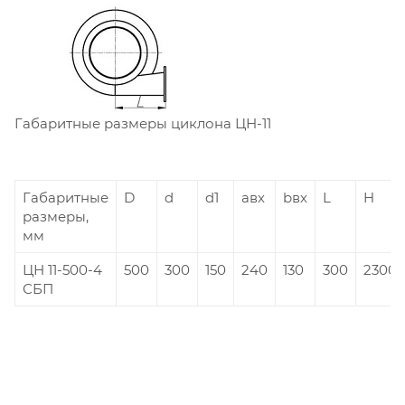
Габаритные размеры циклона ЦН-11
Габаритные
D
d
d1
aвх
bвх
L
H
размеры,
мм
ЦН 11-500-4
500
300
150
240
130
300
2300
СБП