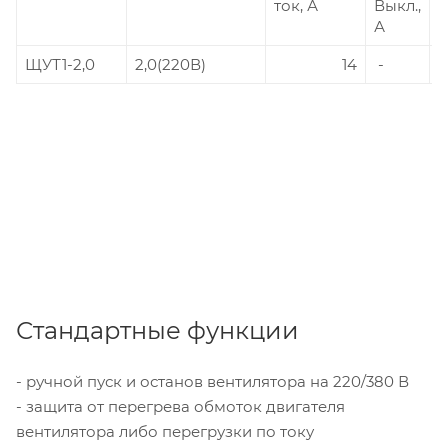
ток, А
Выкл.,
д
А
ЩУТ1-2,0
2,0(220В)
14
-
-
Стандартные функции
- ручной пуск и останов вентилятора на 220/380 В
- защита от перегрева обмоток двигателя
вентилятора либо перегрузки по току