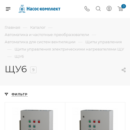
0
—
—
Главная
Каталог
—
Автоматика и частотные преобразователи
—
Автоматика для систем вентиляции
Щиты управления
—
Щиты управления электрическими нагревателями ЩУ
—
ЩУ6
ЩУ6
9
ФИЛЬТР