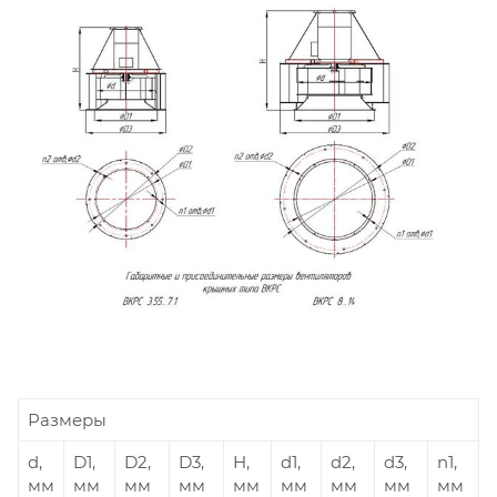
Размеры
d,
D1,
D2,
D3,
H,
d1,
d2,
d3,
n1,
мм
мм
мм
мм
мм
мм
мм
мм
мм