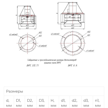
Размеры
d,
D1,
D2,
D3,
H,
d1,
d2,
d3,
n1,
мм
мм
мм
мм
мм
мм
мм
мм
мм