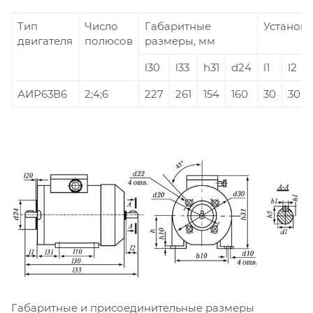
Тип
Число
Габаритные
Установ
двигателя
полюсов
размеры, мм
l30
l33
h31
d24
l1
l2
АИР63В6
2;4;6
227
261
154
160
30
30
Габаритные и присоединительные размеры