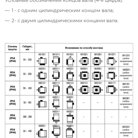
Условные обозначения концов вала (4-я цифра):
1 - с одним цилиндрическим концом вала;
2- c двумя цилиндрическими концами вала.