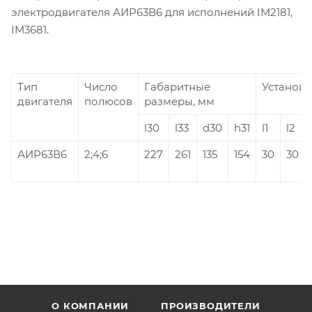
электродвигателя АИР63В6 для исполнений IM2181,
IM3681.
Тип
Число
Габаритные
Установо
двигателя
полюсов
размеры, мм
l30
l33
d30
h31
l1
l2
АИР63В6
2;4;6
227
261
135
154
30
30
О КОМПАНИИ
ПРОИЗВОДИТЕЛИ