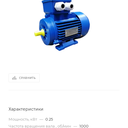
СРАВНИТЬ
Характеристики
Мощность, кВт
—
0.25
Частота вращения вала , об/мин
—
1000